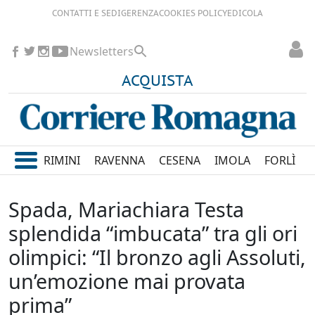
CONTATTI E SEDI
GERENZA
COOKIES POLICY
EDICOLA
Newsletters
ACQUISTA
RIMINI
RAVENNA
CESENA
IMOLA
FORLÌ
Spada, Mariachiara Testa
splendida “imbucata” tra gli ori
olimpici: “Il bronzo agli Assoluti,
un’emozione mai provata
prima”