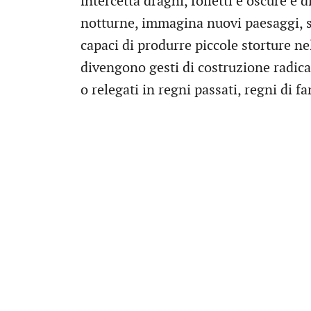
intercetta draghi, folletti e oscure e
notturne, immagina nuovi paesaggi, s
capaci di produrre piccole storture nel
divengono gesti di costruzione radica
o relegati in regni passati, regni di f