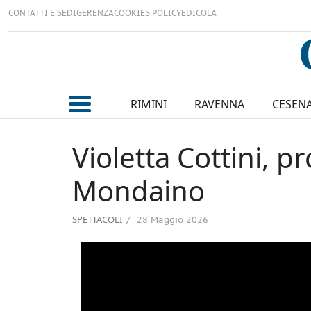
CONTATTI E SEDI
GERENZA
COOKIES POLICY
EDICOLA
RIMINI
RAVENNA
CESEN
Violetta Cottini, p
Mondaino
SPETTACOLI
28 Maggio 2026