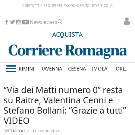
CONTATTI E SEDI
GERENZA
COOKIES POLICY
EDICOLA
Newsletters
ACQUISTA
RIMINI
RAVENNA
CESENA
IMOLA
FORLÌ
“Via dei Matti numero 0” resta
su Raitre, Valentina Cenni e
Stefano Bollani: “Grazie a tutti”
VIDEO
SPETTACOLI
04 Luglio 2026