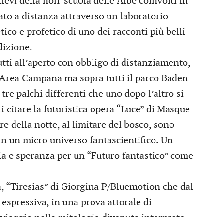
ievi della non-scuola delle Albe coinvolti in
ato a distanza attraverso un laboratorio
co e profetico di uno dei racconti più belli
dizione.
tutti all’aperto con obbligo di distanziamento,
, l’Area Campana ma sopra tutti il parco Baden
re palchi differenti che uno dopo l’altro si
i citare la futuristica opera “Luce” di Masque
re della notte, al limitare del bosco, sono
 in un micro universo fantascientifico. Un
a e speranza per un “Futuro fantastico” come
a, “Tiresias” di Giorgina P/Bluemotion che dal
espressiva, in una prova attorale di