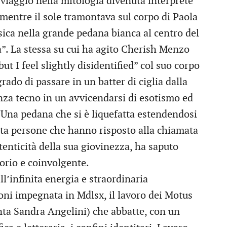
iaggio nella mitologia divenuta interprete
, mentre il sole tramontava sul corpo di Paola
isica nella grande pedana bianca al centro del
”. La stessa su cui ha agito Cherish Menzo
t I feel slightly disidentified” col suo corpo
grado di passare in un batter di ciglia dalla
nza tecno in un avvicendarsi di esotismo ed
i. Una pedana che si è liquefatta estendendosi
enta persone che hanno risposto alla chiamata
tenticità della sua giovinezza, ha saputo
torio e coinvolgente.
ll’infinita energia e straordinaria
oni impegnata in Mdlsx, il lavoro dei Motus
nta Sandra Angelini) che abbatte, con un