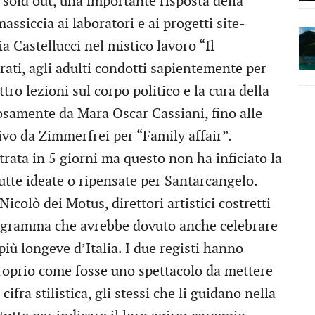
e sold out, una importante risposta della
ssiccia ai laboratori e ai progetti site-
a Castellucci nel mistico lavoro “Il
rati, agli adulti condotti sapientemente per
ro lezioni sul corpo politico e la cura della
osamente da Mara Oscar Cassiani, fino alle
vivo da Zimmerfrei per “Family affair”.
ntrata in 5 giorni ma questo non ha inficiato la
tutte ideate o ripensate per Santarcangelo.
icolò dei Motus, direttori artistici costretti
rogramma che avrebbe dovuto anche celebrare
più longeve d’Italia. I due registi hanno
proprio come fosse uno spettacolo da mettere
cifra stilistica, gli stessi che li guidano nella