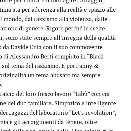
utte per indicare il loro agire: coraggio,
ima sta per aderenza alla realtà e spazio alle
 mondo, dal razzismo alla violenza, dalle
azione di genere. Rigore perché le scelte
ni, sono state sempre all’insegna della qualità
do da Davide Enia con il suo commovente
o di Alessandro Berti compiuto in “Black
dio sul tema del razzismo. E poi Fanny &
n originalità un tema abusato ma sempre
o.
alcio del loro fresco lavoro “Tabù” con cui
ne del duo familiare. Simpatico e intelligente
dei ragazzi del laboratorio “Let’s revolution”,
ia e gli accorgimenti da tenere, oltre