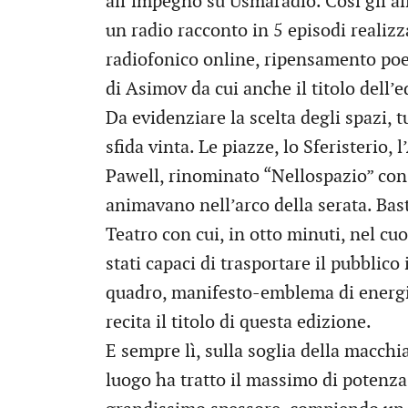
all’impegno su Usmaradio. Così gli all
un radio racconto in 5 episodi realizz
radiofonico online, ripensamento poeti
di Asimov da cui anche il titolo dell’e
Da evidenziare la scelta degli spazi, 
sfida vinta. Le piazze, lo Sferisterio
Pawell, rinominato “Nellospazio” con t
animavano nell’arco della serata. Bast
Teatro con cui, in otto minuti, nel cuo
stati capaci di trasportare il pubblico
quadro, manifesto-emblema di energi
recita il titolo di questa edizione.
E sempre lì, sulla soglia della macchi
luogo ha tratto il massimo di potenza 