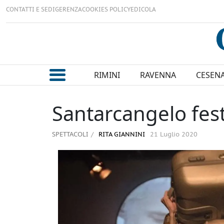
CONTATTI E SEDI
GERENZA
COOKIES POLICY
EDICOLA
RIMINI
RAVENNA
CESEN
Santarcangelo fest
SPETTACOLI
RITA GIANNINI
21 Luglio 2020