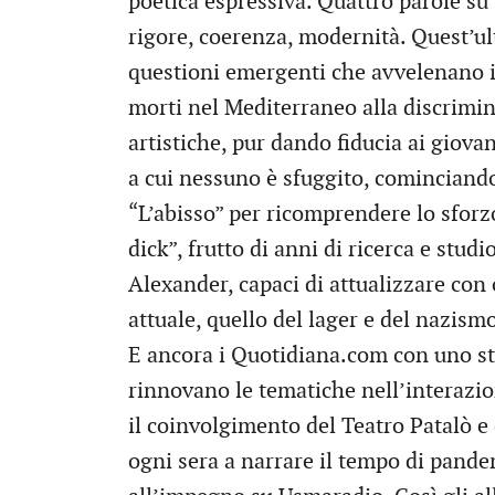
poetica espressiva. Quattro parole su t
rigore, coerenza, modernità. Quest’ult
questioni emergenti che avvelenano il
morti nel Mediterraneo alla discrimin
artistiche, pur dando fiducia ai giova
a cui nessuno è sfuggito, comincian
“L’abisso” per ricomprendere lo sforz
dick”, frutto di anni di ricerca e stu
Alexander, capaci di attualizzare co
attuale, quello del lager e del nazism
E ancora i Quotidiana.com con uno str
rinnovano le tematiche nell’interazio
il coinvolgimento del Teatro Patalò e 
ogni sera a narrare il tempo di pandem