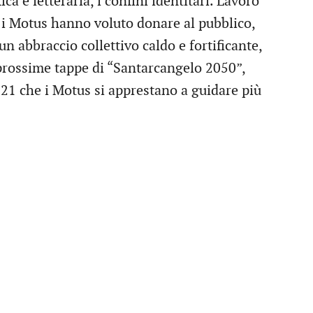
a e letteraria, i confini identitari. Lavoro
e i Motus hanno voluto donare al pubblico,
 abbraccio collettivo caldo e fortificante,
prossime tappe di “Santarcangelo 2050”,
021 che i Motus si apprestano a guidare più