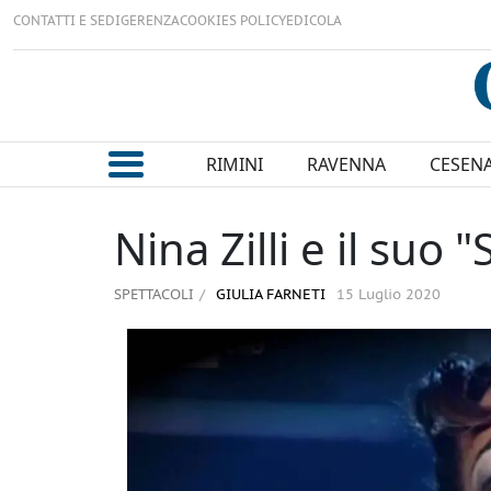
CONTATTI E SEDI
GERENZA
COOKIES POLICY
EDICOLA
RIMINI
RAVENNA
CESEN
Nina Zilli e il su
SPETTACOLI
GIULIA FARNETI
15 Luglio 2020