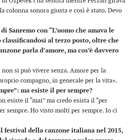
o di Özpetek l’ha sentita mentre Ferzan girava
o la colonna sonora giusta e così è stato. Devo
al di Sanremo con “L’uomo che amava le
classificandosi al terzo posto, oltre che
canzone parla d’amore, ma cos’è davvero
, non si può vivere senza. Amore per la
 proprio compagno, in generale per la vita».
mpre”: ma esiste il per sempre?
n esiste il “mai” ma credo esista il “per
r sempre. Ho visto molti per sempre. Io ci
l festival della canzone italiana nel 2015,