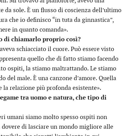
ni. Mi trovavo al pianoforte, avevo una
e da sole. È un flusso di coscienza dell’ultimo
a che io definisco “in tuta da ginnastica”,
temere in quanto comanda».
so di chiamarlo proprio così?
aveva schiacciato il cuore. Può essere visto
ppresenta quello che di fatto stiamo facendo
nto ospiti, la stiamo maltrattando. Le stiamo
ndo del male. È una canzone d’amore. Quella
e la relazione più profonda esistente».
legame tra uomo e natura, che tipo di
seri umani siamo molto spesso ospiti non
il dovere di lasciare un mondo migliore alle