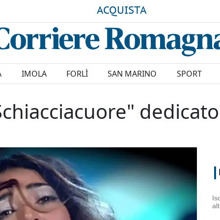
ACQUISTA
A
IMOLA
FORLÌ
SAN MARINO
SPORT
o "Schiacciacuore" dedica
Is
al