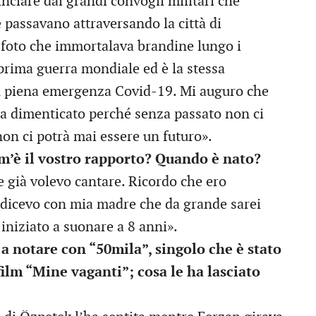
ciare dai grandi convogli militari che
e passavano attraversando la città di
foto che immortalava brandine lungo i
a prima guerra mondiale ed è la stessa
in piena emergenza Covid-19. Mi auguro che
a dimenticato perché senza passato non ci
 non ci potrà mai essere un futuro».
om’è il vostro rapporto? Quando è nato?
e già volevo cantare. Ricordo che ero
e dicevo con mia madre che da grande sarei
iniziato a suonare a 8 anni».
 a notare con “50mila”, singolo che è stato
ilm “Mine vaganti”; cosa le ha lasciato