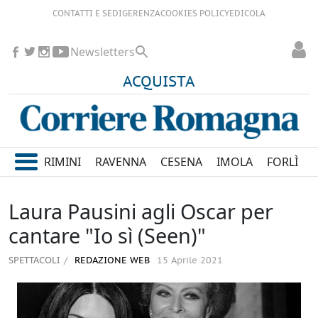
CONTATTI E SEDI
GERENZA
COOKIES POLICY
EDICOLA
Newsletters
ACQUISTA
RIMINI
RAVENNA
CESENA
IMOLA
FORLÌ
Laura Pausini agli Oscar per
cantare "Io sì (Seen)"
SPETTACOLI
REDAZIONE WEB
15 Aprile 2021