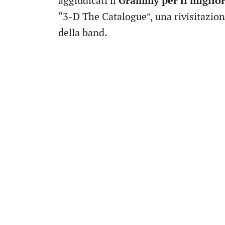
aggiudicati il
Grammy per il miglior
“3-D The Catalogue”, una rivisitazion
della band.