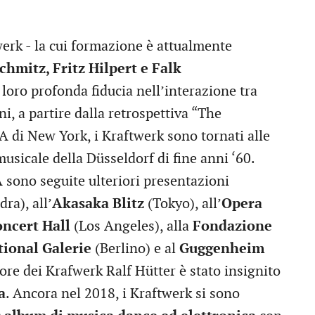
erk - la cui formazione è attualmente
chmitz, Fritz Hilpert e Falk
loro profonda fiducia nell’interazione tra
i, a partire dalla retrospettiva “The
 di New York, i Kraftwerk sono tornati alle
 musicale della Düsseldorf di fine anni ‘60.
A
sono seguite ulteriori presentazioni
ra), all’
Akasaka Blitz
(Tokyo), all’
Opera
ncert Hall
(Los Angeles), alla
Fondazione
ional Galerie
(Berlino) e al
Guggenheim
tore dei Krafwerk Ralf Hütter è stato insignito
a
. Ancora nel 2018, i Kraftwerk si sono