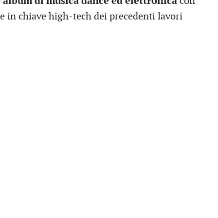
 album di musica dance ed elettronica
con
e in chiave high-tech dei precedenti lavori