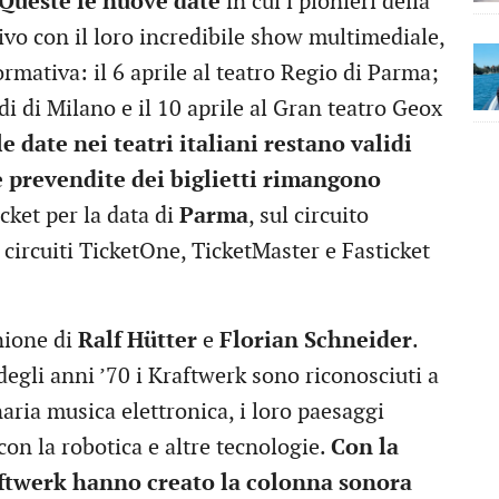
Queste le nuove date
in cui i pionieri della
ivo con il loro incredibile show multimediale,
rmativa: il 6 aprile al teatro Regio di Parma;
ldi di Milano e il 10 aprile al Gran teatro Geox
 le date nei teatri italiani restano validi
 prevendite dei biglietti rimangono
icket per la data di
Parma
, sul circuito
 circuiti TicketOne, TicketMaster e Fasticket
nione di
Ralf Hütter
e
Florian Schneider
.
degli anni ’70 i Kraftwerk sono riconosciuti a
naria musica elettronica, i loro paesaggi
con la robotica e altre tecnologie.
Con la
aftwerk hanno creato la colonna sonora