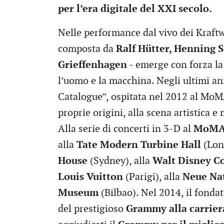
per l’era digitale del XXI secolo.
Nelle performance dal vivo dei Kraftw
composta da
Ralf Hütter, Henning S
Grieffenhagen
- emerge con forza la 
l’uomo e la macchina. Negli ultimi ann
Catalogue”, ospitata nel 2012 al MoMA
proprie origini, alla scena artistica e
Alla serie di concerti in 3-D al
MoM
alla
Tate Modern Turbine Hall
(Lond
House
(Sydney), alla
Walt Disney Co
Louis Vuitton
(Parigi), alla
Neue Nat
Museum
(Bilbao). Nel 2014, il fonda
del prestigioso
Grammy alla carrier