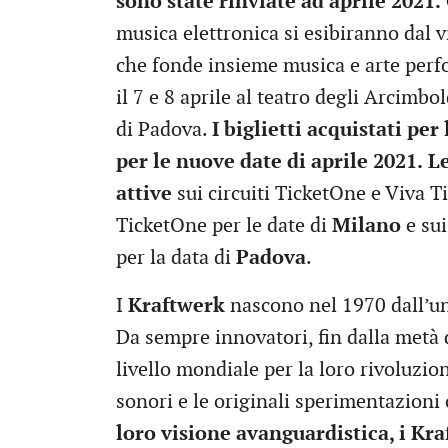
sono state rinviate ad aprile 2021.
musica elettronica si esibiranno dal v
che fonde insieme musica e arte perfo
il 7 e 8 aprile al teatro degli Arcimbo
di Padova.
I biglietti acquistati per
per le nuove date di aprile 2021.
Le
attive
sui circuiti TicketOne e Viva T
TicketOne per le date di
Milano
e sui
per la data di
Padova
.
I
Kraftwerk
nascono nel 1970 dall’u
Da sempre innovatori, fin dalla metà 
livello mondiale per la loro rivoluzio
sonori e le originali sperimentazioni 
loro visione avanguardistica, i Kr