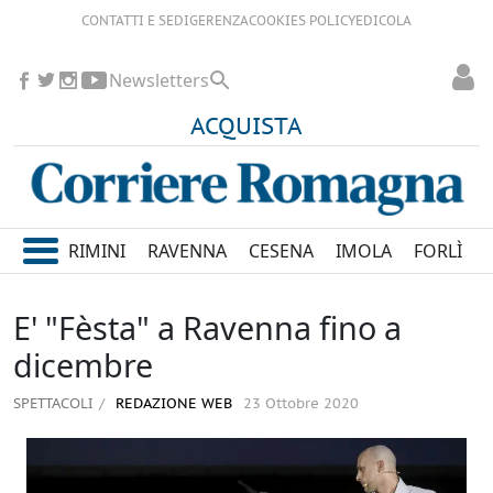
CONTATTI E SEDI
GERENZA
COOKIES POLICY
EDICOLA
Newsletters
ACQUISTA
RIMINI
RAVENNA
CESENA
IMOLA
FORLÌ
E' "Fèsta" a Ravenna fino a
dicembre
SPETTACOLI
REDAZIONE WEB
23 Ottobre 2020