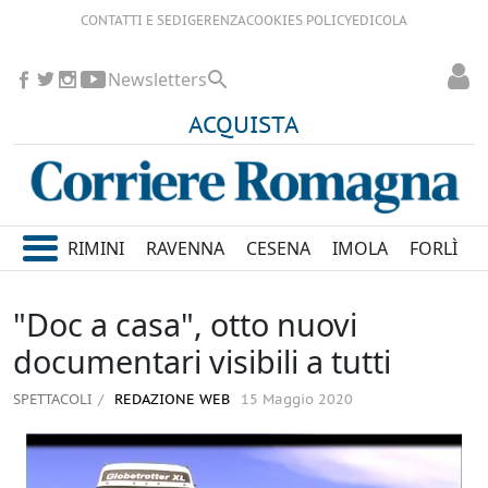
CONTATTI E SEDI
GERENZA
COOKIES POLICY
EDICOLA
Newsletters
ACQUISTA
RIMINI
RAVENNA
CESENA
IMOLA
FORLÌ
"Doc a casa", otto nuovi
documentari visibili a tutti
SPETTACOLI
REDAZIONE WEB
15 Maggio 2020