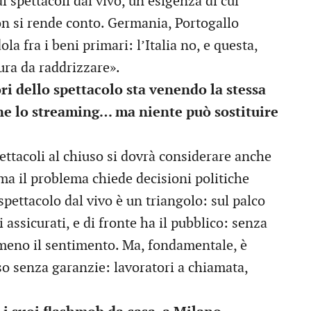
i spettacoli dal vivo, un’esigenza di cui
on si rende conto. Germania, Portogallo
a fra i beni primari: l’Italia no, e questa,
ura da raddrizzare».
ori dello spettacolo sta venendo la stessa
ene lo streaming… ma niente può sostituire
ettacoli al chiuso si dovrà considerare anche
 ma il problema chiede decisioni politiche
spettacolo dal vivo è un triangolo: sul palco
tti assicurati, e di fronte ha il pubblico: senza
e meno il sentimento. Ma, fondamentale, è
so senza garanzie: lavoratori a chiamata,