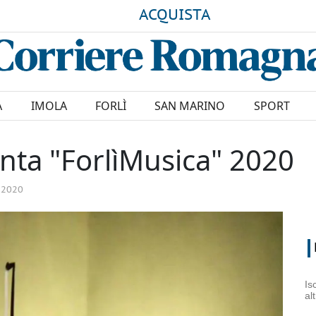
ACQUISTA
A
IMOLA
FORLÌ
SAN MARINO
SPORT
nta "ForlìMusica" 2020
 2020
Is
al