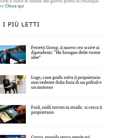
criviti e ricevi le notizie del giorno prima di chiunque
tro
Clicca qui
I PIÙ LETTI
Ferretti Group, il nuovo ceo scrive ai
dipendenti: “Ho bisogno delle vostre
idee”
Lugo, cane guida salva il proprietario
non vedente dalla furia di un pitbull e
un molosso
Forlì, soldi trovati in strada: si cerca il
proprietario
Cervia, movida senza regole sul