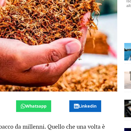
Is
al
Whatsapp
Linkedin
abacco da millenni. Quello che una volta è