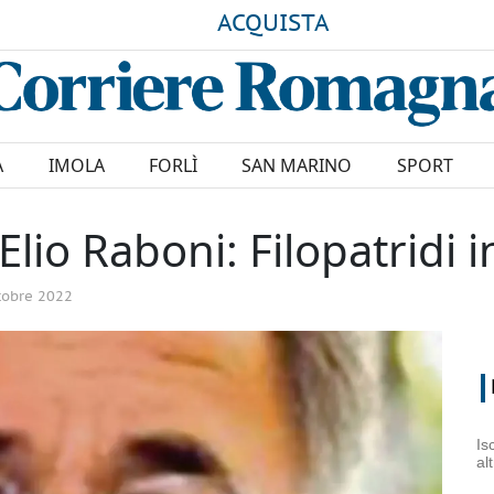
ACQUISTA
A
IMOLA
FORLÌ
SAN MARINO
SPORT
io Raboni: Filopatridi in
tobre 2022
Is
al