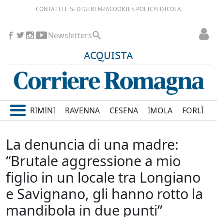
CONTATTI E SEDI
GERENZA
COOKIES POLICY
EDICOLA
Newsletters
ACQUISTA
RIMINI
RAVENNA
CESENA
IMOLA
FORLÌ
La denuncia di una madre:
“Brutale aggressione a mio
figlio in un locale tra Longiano
e Savignano, gli hanno rotto la
mandibola in due punti”