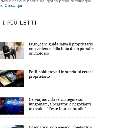
criviti e ricevi le notizie del giorno prima di chiunque
tro
Clicca qui
I PIÙ LETTI
Lugo, cane guida salva il proprietario
non vedente dalla furia di un pitbull e
un molosso
Forlì, soldi trovati in strada: si cerca il
proprietario
Cervia, movida senza regole sul
lungomare, albergatori e negozianti
in rivolta: “Feste fuori controllo”
Cesenatico, non pagano il biglietto e