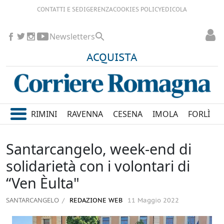
CONTATTI E SEDI
GERENZA
COOKIES POLICY
EDICOLA
Newsletters
ACQUISTA
RIMINI
RAVENNA
CESENA
IMOLA
FORLÌ
Santarcangelo, week-end di
solidarietà con i volontari di
“Ven Èulta"
SANTARCANGELO
REDAZIONE WEB
11 Maggio 2022