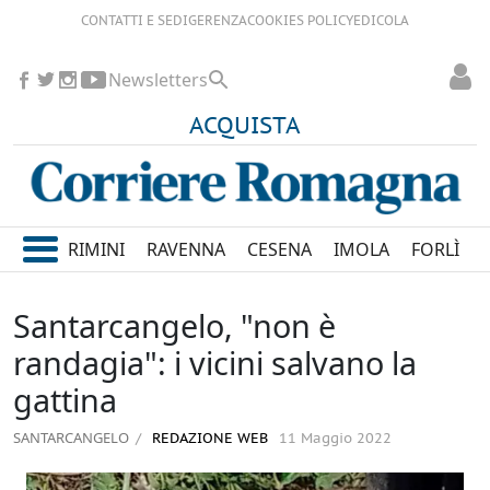
CONTATTI E SEDI
GERENZA
COOKIES POLICY
EDICOLA
Newsletters
ACQUISTA
RIMINI
RAVENNA
CESENA
IMOLA
FORLÌ
Santarcangelo, "non è
randagia": i vicini salvano la
gattina
SANTARCANGELO
REDAZIONE WEB
11 Maggio 2022