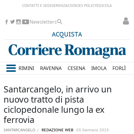
CONTATTI E SEDI
GERENZA
COOKIES POLICY
EDICOLA
Newsletters
ACQUISTA
RIMINI
RAVENNA
CESENA
IMOLA
FORLÌ
Santarcangelo, in arrivo un
nuovo tratto di pista
ciclopedonale lungo la ex
ferrovia
SANTARCANGELO
REDAZIONE WEB
03 Gennaio 2023