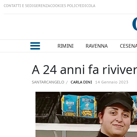
CONTATTI E SEDI
GERENZA
COOKIES POLICY
EDICOLA
RIMINI
RAVENNA
CESEN
A 24 anni fa rivive
SANTARCANGELO
CARLA DINI
14 Gennaio 2023