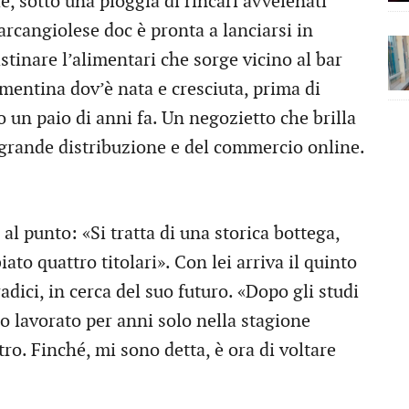
le, sotto una pioggia di rincari avvelenati
tarcangiolese doc è pronta a lanciarsi in
tinare l’alimentari che sorge vicino al bar
ementina dov’è nata e cresciuta, prima di
o un paio di anni fa. Un negozietto che brilla
grande distribuzione e del commercio online.
al punto: «Si tratta di una storica bottega,
to quattro titolari». Con lei arriva il quinto
radici, in cerca del suo futuro. «Dopo gli studi
ho lavorato per anni solo nella stagione
ltro. Finché, mi sono detta, è ora di voltare