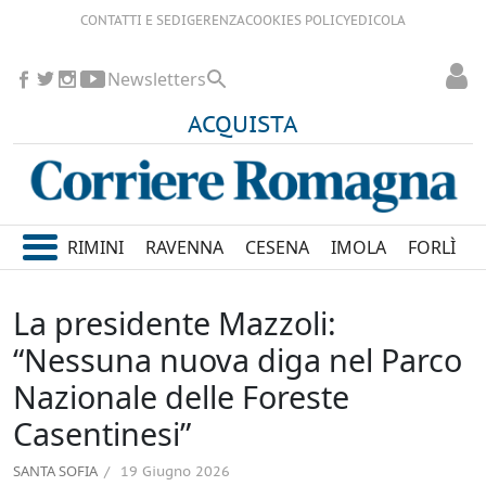
CONTATTI E SEDI
GERENZA
COOKIES POLICY
EDICOLA
Newsletters
ACQUISTA
RIMINI
RAVENNA
CESENA
IMOLA
FORLÌ
La presidente Mazzoli:
“Nessuna nuova diga nel Parco
Nazionale delle Foreste
Casentinesi”
SANTA SOFIA
19 Giugno 2026