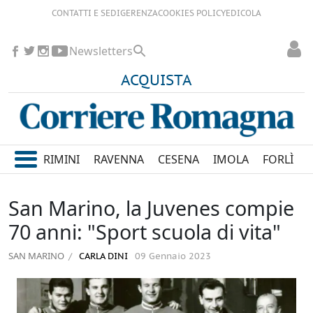
CONTATTI E SEDI
GERENZA
COOKIES POLICY
EDICOLA
Newsletters
ACQUISTA
RIMINI
RAVENNA
CESENA
IMOLA
FORLÌ
San Marino, la Juvenes compie
70 anni: "Sport scuola di vita"
SAN MARINO
CARLA DINI
09 Gennaio 2023