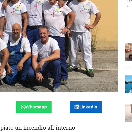
Is
al
Whatsapp
Linkedin
ppiato un incendio all’interno