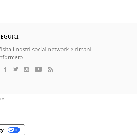
SEGUICI
Visita i nostri social network e rimani
informato
LA
cy