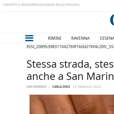
CONTATTI E SEDI
GERENZA
COOKIES POLICY
EDICOLA
RIMINI
RAVENNA
CESEN
§SSI_20895398311042769f1b0d276f4c20fc_SS
Stessa strada, stes
anche a San Mari
SAN MARINO
CARLA DINI
12 Febbraio 2022