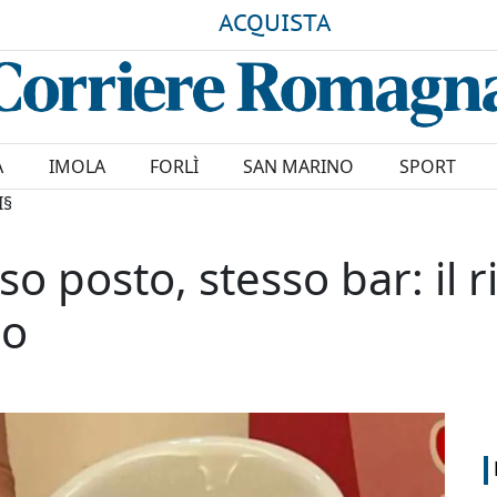
ACQUISTA
A
IMOLA
FORLÌ
SAN MARINO
SPORT
I§
so posto, stesso bar: il r
no