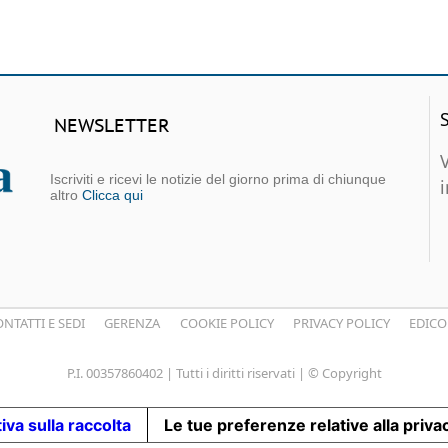
NEWSLETTER
Iscriviti e ricevi le notizie del giorno prima di chiunque
altro
Clicca qui
NTATTI E SEDI
GERENZA
COOKIE POLICY
PRIVACY POLICY
EDICO
P.I. 00357860402 | Tutti i diritti riservati | © Copyright
iva sulla raccolta
Le tue preferenze relative alla priva