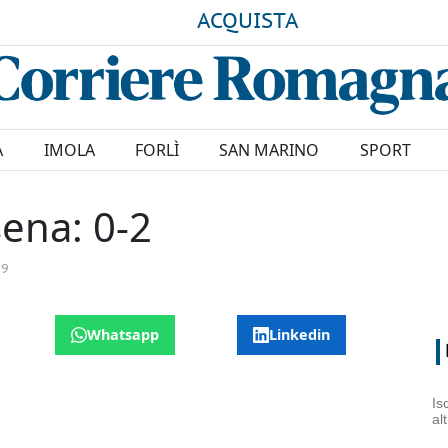
ACQUISTA
A
IMOLA
FORLÌ
SAN MARINO
SPORT
ena: 0-2
19
Whatsapp
Linkedin
Is
al