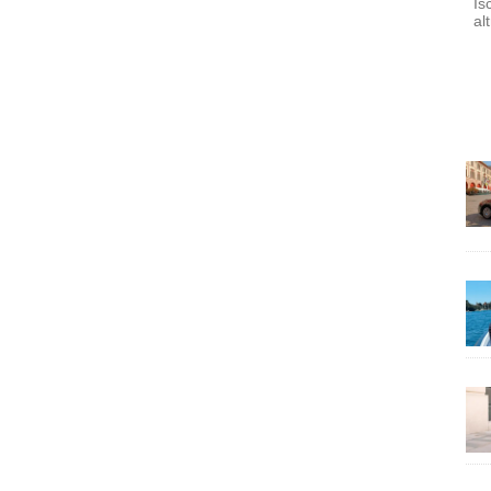
Is
al