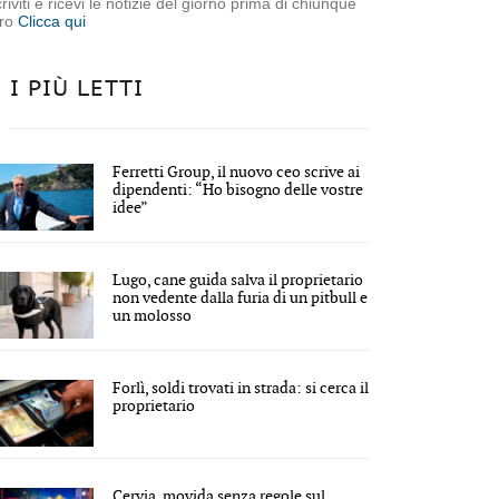
criviti e ricevi le notizie del giorno prima di chiunque
tro
Clicca qui
I PIÙ LETTI
Ferretti Group, il nuovo ceo scrive ai
dipendenti: “Ho bisogno delle vostre
idee”
Lugo, cane guida salva il proprietario
non vedente dalla furia di un pitbull e
un molosso
Forlì, soldi trovati in strada: si cerca il
proprietario
Cervia, movida senza regole sul