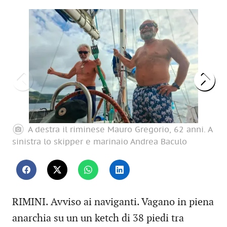
A destra il riminese Mauro Gregorio, 62 anni. A
sinistra lo skipper e marinaio Andrea Baculo
su
RIMINI. Avviso ai naviganti. Vagano in piena
anarchia su un un ketch di 38 piedi tra