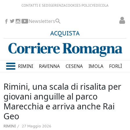
CONTATTI E SEDI
GERENZA
COOKIES POLICY
EDICOLA
Newsletters
ACQUISTA
RIMINI
RAVENNA
CESENA
IMOLA
FORLÌ
Rimini, una scala di risalita per
giovani anguille al parco
Marecchia e arriva anche Rai
Geo
RIMINI
27 Maggio 2026