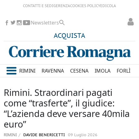
CONTATTI E SEDI
GERENZA
COOKIES POLICY
EDICOLA
Newsletters
ACQUISTA
RIMINI
RAVENNA
CESENA
IMOLA
FORLÌ
Rimini. Straordinari pagati
come “trasferte”, il giudice:
“L’azienda deve versare 40mila
euro”
RIMINI
DAVIDE BENERICETTI
09 Luglio 2026