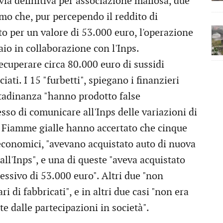
via definitiva per associazione mafiosa, due
omo che, pur percependo il reddito di
to per un valore di 53.000 euro, l'operazione
aio in collaborazione con l'Inps.
cuperare circa 80.000 euro di sussidi
ati. I 15 "furbetti", spiegano i finanzieri
ittadinanza "hanno prodotto false
so di comunicare all'Inps delle variazioni di
e Fiamme gialle hanno accertato che cinque
economici, "avevano acquistato auto di nuova
l'Inps", e una di queste "aveva acquistato
essivo di 53.000 euro". Altri due "non
i di fabbricati", e in altri due casi "non era
te dalle partecipazioni in società".