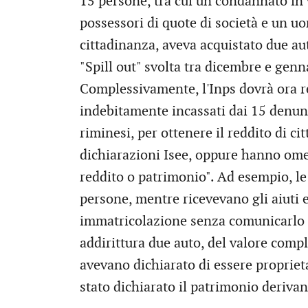
15 persone, tra cui un condannato in 
possessori di quote di società e un u
cittadinanza, aveva acquistato due au
"Spill out" svolta tra dicembre e genn
Complessivamente, l'Inps dovrà ora re
indebitamente incassati dai 15 denunci
riminesi, per ottenere il reddito di c
dichiarazioni Isee, oppure hanno omes
reddito o patrimonio". Ad esempio, l
persone, mentre ricevevano gli aiuti 
immatricolazione senza comunicarlo al
addirittura due auto, del valore compl
avevano dichiarato di essere proprietar
stato dichiarato il patrimonio derivan