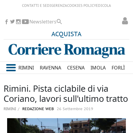
CONTATTI E SEDI
GERENZA
COOKIES POLICY
EDICOLA
Newsletters
ACQUISTA
RIMINI
RAVENNA
CESENA
IMOLA
FORLÌ
Rimini. Pista ciclabile di via
Coriano, lavori sull'ultimo tratto
RIMINI
REDAZIONE WEB
26 Settembre 2019