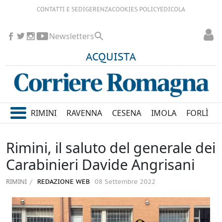
CONTATTI E SEDI
GERENZA
COOKIES POLICY
EDICOLA
Newsletters
ACQUISTA
RIMINI
RAVENNA
CESENA
IMOLA
FORLÌ
Rimini, il saluto del generale dei
Carabinieri Davide Angrisani
RIMINI
REDAZIONE WEB
08 Settembre 2022