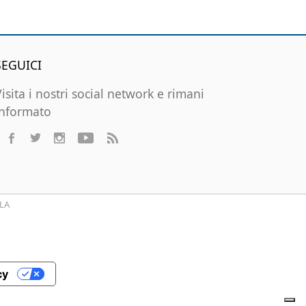
SEGUICI
Visita i nostri social network e rimani
informato
LA
cy