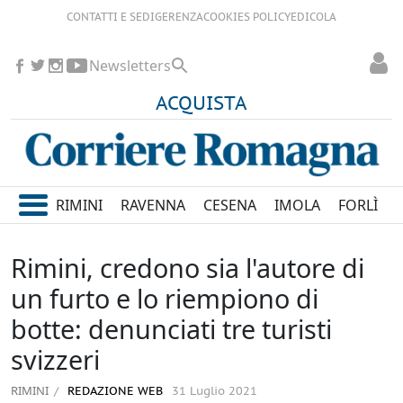
CONTATTI E SEDI
GERENZA
COOKIES POLICY
EDICOLA
Newsletters
ACQUISTA
RIMINI
RAVENNA
CESENA
IMOLA
FORLÌ
Rimini, credono sia l'autore di
un furto e lo riempiono di
botte: denunciati tre turisti
svizzeri
RIMINI
REDAZIONE WEB
31 Luglio 2021