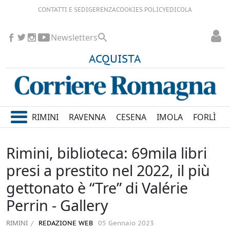
CONTATTI E SEDI
GERENZA
COOKIES POLICY
EDICOLA
Newsletters
ACQUISTA
RIMINI
RAVENNA
CESENA
IMOLA
FORLÌ
Rimini, biblioteca: 69mila libri
presi a prestito nel 2022, il più
gettonato è “Tre” di Valérie
Perrin - Gallery
RIMINI
REDAZIONE WEB
05 Gennaio 2023