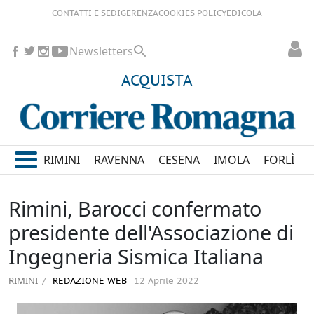
CONTATTI E SEDI
GERENZA
COOKIES POLICY
EDICOLA
Newsletters
ACQUISTA
RIMINI
RAVENNA
CESENA
IMOLA
FORLÌ
Rimini, Barocci confermato
presidente dell'Associazione di
Ingegneria Sismica Italiana
RIMINI
REDAZIONE WEB
12 Aprile 2022