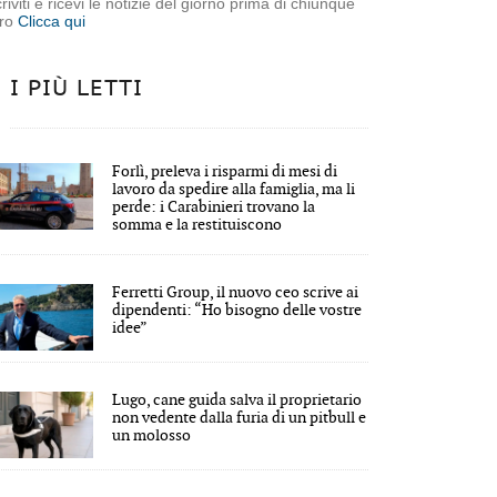
criviti e ricevi le notizie del giorno prima di chiunque
tro
Clicca qui
I PIÙ LETTI
Forlì, preleva i risparmi di mesi di
lavoro da spedire alla famiglia, ma li
perde: i Carabinieri trovano la
somma e la restituiscono
Ferretti Group, il nuovo ceo scrive ai
dipendenti: “Ho bisogno delle vostre
idee”
 dispersione in mare delle ceneri
Lugo, cane guida salva il proprietario
non vedente dalla furia di un pitbull e
un molosso