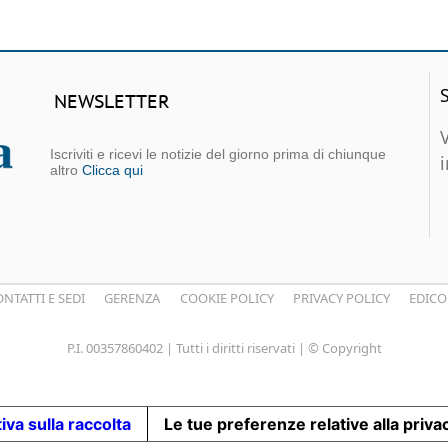
NEWSLETTER
Iscriviti e ricevi le notizie del giorno prima di chiunque
altro
Clicca qui
NTATTI E SEDI
GERENZA
COOKIE POLICY
PRIVACY POLICY
EDICO
P.I. 00357860402 | Tutti i diritti riservati | © Copyright
iva sulla raccolta
Le tue preferenze relative alla priva