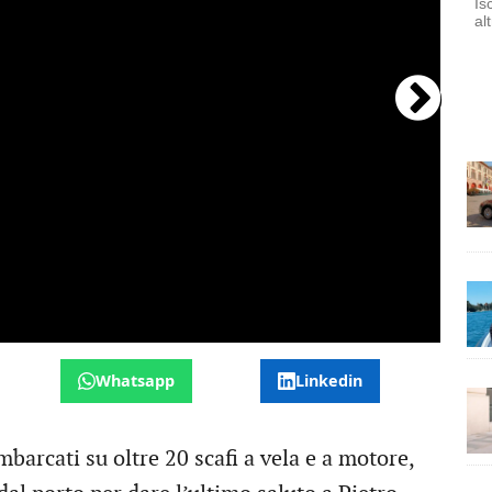
Is
al
La
Whatsapp
Linkedin
barcati su oltre 20 scafi a vela e a motore,