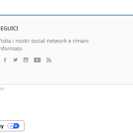
SEGUICI
Visita i nostri social network e rimani
informato
LA
cy