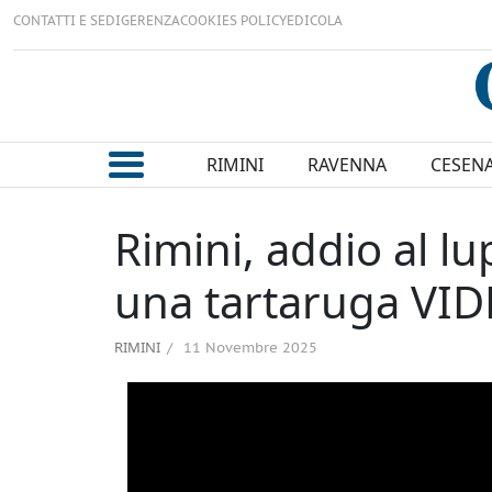
CONTATTI E SEDI
GERENZA
COOKIES POLICY
EDICOLA
RIMINI
RAVENNA
CESEN
Rimini, addio al lup
una tartaruga VI
RIMINI
11 Novembre 2025