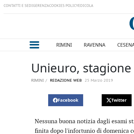
CONTATTI E SEDI
GERENZA
COOKIES POLICY
EDICOLA
RIMINI
RAVENNA
CESEN
Unieuro, stagione f
RIMINI
REDAZIONE WEB
25 Marzo 2019
Facebook
Twitter
Nessuna buona notizia dagli esami st
finita dopo l'infortunio di domenica c