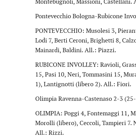
Montebugnoli, Massioni, Castellani. A
Pontevecchio Bologna-Rubicone Invol
PONTEVECCHIO: Musolesi 3, Pieranton
Lodi 7, Berti Ceroni, Brighetti 8, Calzo
Mainardi, Baldini. All.: Piazzi.
RUBICONE INVOLLEY: Ravioli, Grassi 1
15, Pasi 10, Neri, Tommasini 15, Murat
1), Lantignotti (libero 2). All.: Fiori.
Olimpia Ravenna-Castenaso 2-3 (25-2
OLIMPIA: Poggi 4, Fontemaggi 11, Mis
Morolli (libero), Ceccoli, Tampieri 7.
All.: Rizzi.