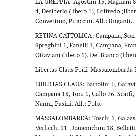
LA GREPPIA: Agostini 13, Magnani 8,
4, Desiderio (libero 1), Loffredo (liber
Convertino, Piraccini. All.: Briganti.
RETINA CATTOLICA: Campana, Scarica
Spreghini 1, Fanelli 1, Campana, Franch
Ottaviani (libero 1), Del Bianco (liber
Libertas Claus Forlì-Massalombarda 3
LIBERTAS CLAUS: Bartolini 6, Garavini
Campana 18, Toni 1, Gallo 26, Scarfì, 
Nanni, Pasini. All.: Polo.
MASSALOMBARDA: Toschi 1, Galassi 8,
Verlicchi 11, Domenichini 18, Bellettini