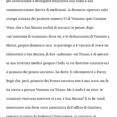
per associazione a delinquere finalizzata alla truffa e alla
somministrazione illecita di medicinali: la denuncia riportata sulla
stampa italiana del paziente numero 52 di Vannoni, quel Carmine
Vona, che a San Marino rischiò di lasciarci le penne, dopo
«un’iniezione di staminali» disse lui; e le dichiarazioni di Vannoni a
Matrix, proprio domenica sera: lo psicologo si è vantato di avere un
laboratorio a San Marino, di fare «infusioni» sul Titano, e di operare
in una struttura medica (proprio l’Imb) «il cui direttore sanitario era
il primario del pronto soccorso», ha detto. Il riferimento è a Pietro
Bugli che, però, primario del Pronto soccorso non è mai stato, ma fu
lui stesso a portare Vannoni sul Titano. Ma il nodo è un altro: le
staminali venivano iniettate sì o no, a San Marino? E la Re-wind,
nonostante non fosse stata autorizzata dall’ufficio di Gualtieri,
operava lo stesso da biobanca? Sono queste, in sostanza, le