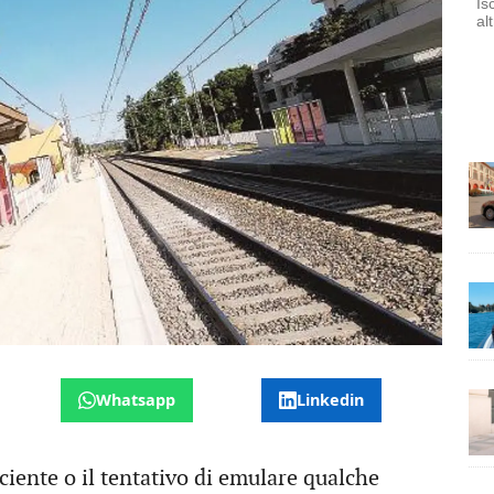
Is
al
Whatsapp
Linkedin
nte o il tentativo di emulare qualche