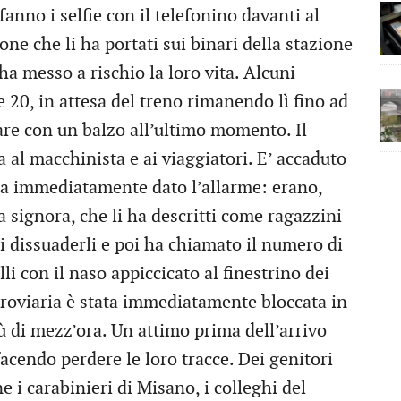
fanno i selfie con il telefonino davanti al
one che li ha portati sui binari della stazione
ha messo a rischio la loro vita. Alcuni
 20, in attesa del treno rimanendo lì fino ad
tare con un balzo all’ultimo momento. Il
 al macchinista e ai viaggiatori. E’ accaduto
i ha immediatamente dato l’allarme: erano,
Una signora, che li ha descritti come ragazzini
di dissuaderli e poi ha chiamato il numero di
li con il naso appiccicato al finestrino dei
erroviaria è stata immediatamente bloccata in
iù di mezz’ora. Un attimo prima dell’arrivo
facendo perdere le loro tracce. Dei genitori
 i carabinieri di Misano, i colleghi del