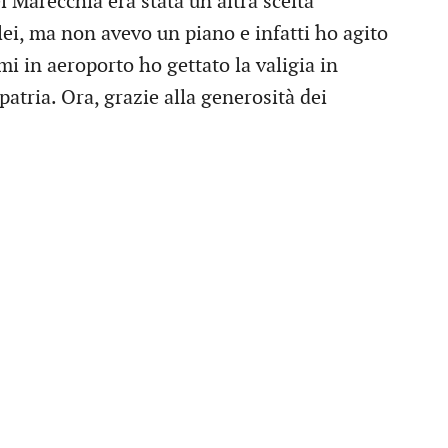
l Marecchia era stata un’altra scelta
ei, ma non avevo un piano e infatti ho agito
i in aeroporto ho gettato la valigia in
atria. Ora, grazie alla generosità dei