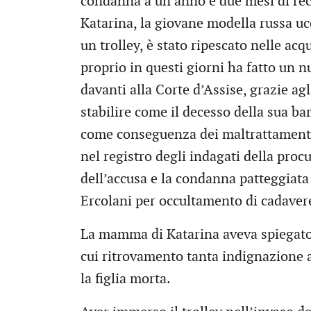
condanna a un anno e due mesi di re
Katarina, la giovane modella russa ucci
un trolley, è stato ripescato nelle ac
proprio in questi giorni ha fatto un n
davanti alla Corte d’Assise, grazie a
stabilire come il decesso della sua ba
come conseguenza dei maltrattamenti i
nel registro degli indagati della proc
dell’accusa e la condanna patteggiata
Ercolani per occultamento di cadaver
La mamma di Katarina aveva spiegato di
cui ritrovamento tanta indignazione a
la figlia morta.