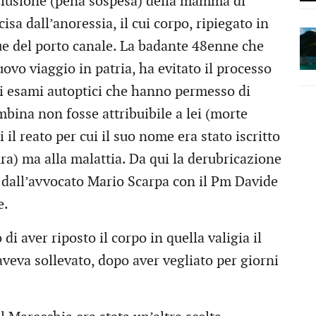
clusione (pena sospesa) della mamma di
sa dall’anoressia, il cui corpo, ripiegato in
que del porto canale. La badante 48enne che
uovo viaggio in patria, ha evitato il processo
gli esami autoptici che hanno permesso di
mbina non fosse attribuibile a lei (morte
l reato per cui il suo nome era stato iscritto
ura) ma alla malattia. Da qui la derubricazione
 dall’avvocato Mario Scarpa con il Pm Davide
e.
 aver riposto il corpo in quella valigia il
veva sollevato, dopo aver vegliato per giorni