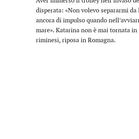
Aver immerso il trolley nell’invaso de
disperata: «Non volevo separarmi da l
ancora di impulso quando nell’avviarm
mare». Katarina non è mai tornata in p
riminesi, riposa in Romagna.