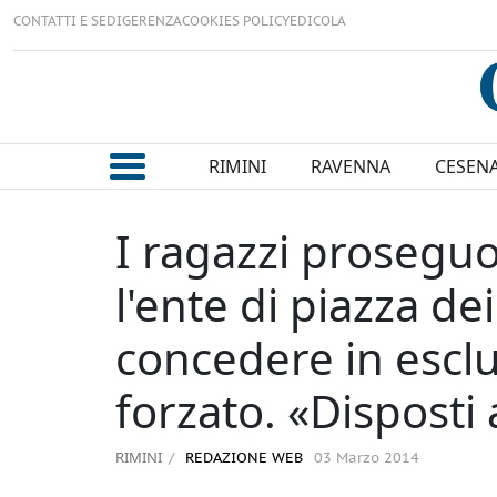
CONTATTI E SEDI
GERENZA
COOKIES POLICY
EDICOLA
RIMINI
RAVENNA
CESEN
I ragazzi prosegu
l'ente di piazza de
concedere in esclu
forzato. «Disposti
RIMINI
REDAZIONE WEB
03 Marzo 2014