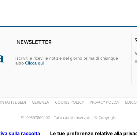
NEWSLETTER
Iscriviti e ricevi le notizie del giorno prima di chiunque
altro
Clicca qui
NTATTI E SEDI
GERENZA
COOKIE POLICY
PRIVACY POLICY
EDICO
P.I. 00357860402 | Tutti i diritti riservati | © Copyright
iva sulla raccolta
Le tue preferenze relative alla priva