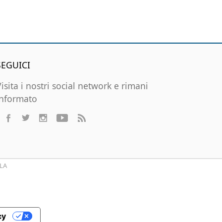
SEGUICI
Visita i nostri social network e rimani
informato
LA
cy