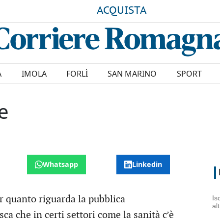
ACQUISTA
A
IMOLA
FORLÌ
SAN MARINO
SPORT
e
Whatsapp
Linkedin
r quanto riguarda la pubblica
Is
al
ca che in certi settori come la sanità c’è