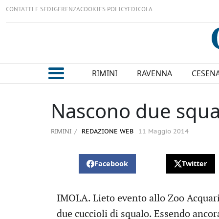
CONTATTI E SEDI
GERENZA
COOKIES POLICY
EDICOLA
RIMINI
RAVENNA
CESEN
Nascono due squal
RIMINI
REDAZIONE WEB
11 Maggio 2014
Facebook
Twitter
IMOLA. Lieto evento allo Zoo Acquario 
due cuccioli di squalo. Essendo ancor