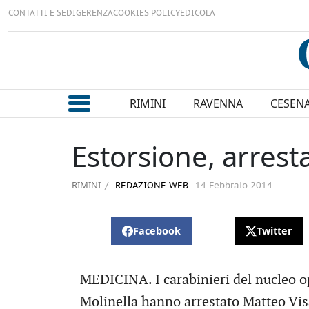
CONTATTI E SEDI
GERENZA
COOKIES POLICY
EDICOLA
RIMINI
RAVENNA
CESEN
Estorsione, arresta
RIMINI
REDAZIONE WEB
14 Febbraio 2014
Facebook
Twitter
MEDICINA. I carabinieri del nucleo o
Molinella hanno arrestato Matteo Vis