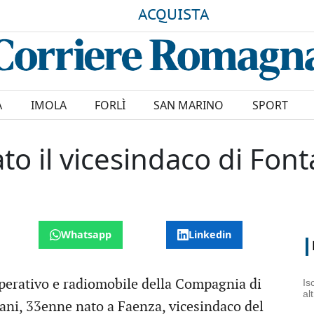
ACQUISTA
A
IMOLA
FORLÌ
SAN MARINO
SPORT
to il vicesindaco di Font
Whatsapp
Linkedin
perativo e radiomobile della Compagnia di
Is
al
ani, 33enne nato a Faenza, vicesindaco del