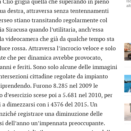
 Clio grigia quella che superando in pieno
Is
al
sua destra, attraversa senza tentennamenti
Perseo stiano transitando regolarmente col
a Siracusa quando l’utilitaria, anch’essa
lla videocamera che già da qualche tempo sta
uce rossa. Attraversa l’incrocio veloce e solo
ente che per dinamica avrebbe provocato,
anni e feriti. Sono solo alcune delle immagini
intersezioni cittadine regolate da impianto
iprendendo. Furono 8.285 nel 2009 le
o d’esercizio scese poi a 5.681 nel 2010, per
i a dimezzarsi con i 4376 del 2015. Un
nziché registrare una diminuzione delle
mesi dell’anno un’impennata preoccupante.