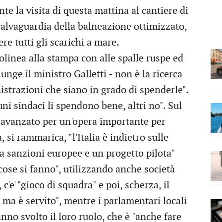
te la visita di questa mattina al cantiere di
salvaguardia della balneazione ottimizzato,
re tutti gli scarichi a mare.
tolinea alla stampa con alle spalle ruspe ed
iunge il ministro Galletti - non è la ricerca
istrazioni che siano in grado di spenderle".
uni sindaci li spendono bene, altri no". Sul
to avanzato per un'opera importante per
 si rammarica, "l'Italia è indietro sulle
ra sanzioni europee e un progetto pilota"
cose si fanno", utilizzando anche società
 c'e' "gioco di squadra" e poi, scherza, il
 ma è servito", mentre i parlamentari locali
nno svolto il loro ruolo, che è "anche fare