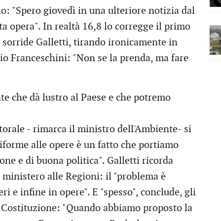
cio: "Spero giovedì in una ulteriore notizia dal
ta opera". In realtà 16,8 lo corregge il primo
, sorride Galletti, tirando ironicamente in
rio Franceschini: "Non se la prenda, ma fare
te che dà lustro al Paese e che potremo
ttorale - rimarca il ministro dell'Ambiente- si
 riforme alle opere è un fatto che portiamo
e e di buona politica". Galletti ricorda
al ministero alle Regioni: il "problema è
ri e infine in opere". E "spesso", conclude, gli
la Costituzione: "Quando abbiamo proposto la