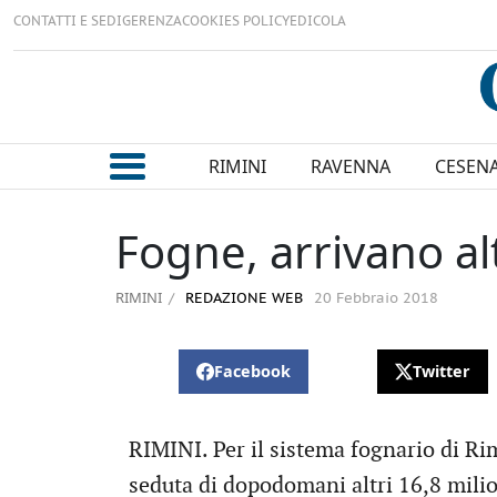
CONTATTI E SEDI
GERENZA
COOKIES POLICY
EDICOLA
RIMINI
RAVENNA
CESEN
Fogne, arrivano alt
RIMINI
REDAZIONE WEB
20 Febbraio 2018
Facebook
Twitter
RIMINI. Per il sistema fognario di Rim
seduta di dopodomani altri 16,8 milio