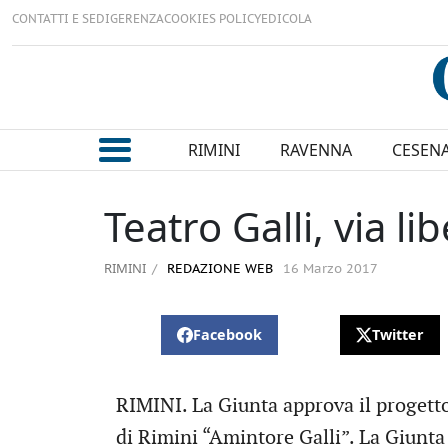
CONTATTI E SEDI
GERENZA
COOKIES POLICY
EDICOLA
RIMINI
RAVENNA
CESEN
Teatro Galli, via l
RIMINI
REDAZIONE WEB
16 Marzo 2017
Facebook
Twitter
RIMINI. La Giunta approva il progetto 
di Rimini “Amintore Galli”. La Giunta