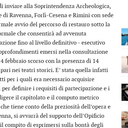
 di inviare alla Soprintendenza Archeologica,
ie di Ravenna, Forlì-Cesena e Rimini con sede
rmale avvio del percorso di restauro sotto la
formale che consentirà ad avvenuta
zione fino al livello definitivo - esecutivo
 approfondimenti emersi nella consultazione
24 febbraio scorso con la presenza di 14
ari nei teatri storici. E’ stata quella infatti
ti per i quali era necessario acquisire
per definire i requisiti di partecipazione e i
edigere il capitolato e il computo metrico
he tiene conto della preziosità dell’opera e
nna, si avvarrà del supporto dell’Opificio
 il compito di esprimersi sulla bontà degli