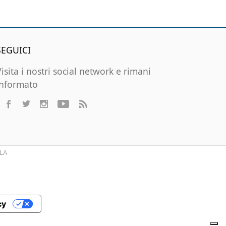
SEGUICI
Visita i nostri social network e rimani
informato
LA
cy