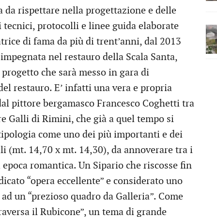
da da rispettare nella progettazione e delle
i tecnici, protocolli e linee guida elaborate
trice di fama da più di trent’anni, dal 2013
 impegnata nel restauro della Scala Santa,
l progetto che sarà messo in gara di
l restauro. E’ infatti una vera e propria
 dal pittore bergamasco Francesco Coghetti tra
re Galli di Rimini, che già a quel tempo si
 tipologia come uno dei più importanti e dei
i (mt. 14,70 x mt. 14,30), da annoverare tra i
 di epoca romantica. Un Sipario che riscosse fin
dicato “opera eccellente” e considerato uno
to ad un “prezioso quadro da Galleria”. Come
traversa il Rubicone”, un tema di grande