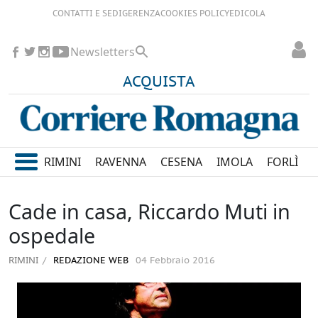
CONTATTI E SEDI
GERENZA
COOKIES POLICY
EDICOLA
Newsletters
ACQUISTA
RIMINI
RAVENNA
CESENA
IMOLA
FORLÌ
Cade in casa, Riccardo Muti in
ospedale
RIMINI
REDAZIONE WEB
04 Febbraio 2016