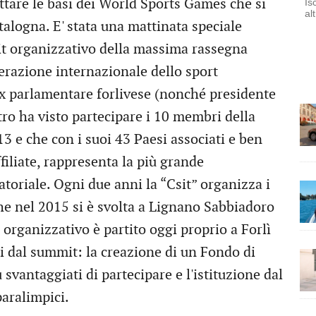
ettare le basi dei World Sports Games che si
Is
al
alogna. E' stata una mattinata speciale
mit organizzativo della massima rassegna
derazione internazionale dello sport
ex parlamentare forlivese (nonché presidente
ro ha visto partecipare i 10 membri della
3 e che con i suoi 43 Paesi associati e ben
filiate, rappresenta la più grande
oriale. Ogni due anni la “Csit” organizza i
he nel 2015 si è svolta a Lignano Sabbiadoro
r organizzativo è partito oggi proprio a Forlì
i dal summit: la creazione di un Fondo di
 svantaggiati di partecipare e l'istituzione dal
aralimpici.