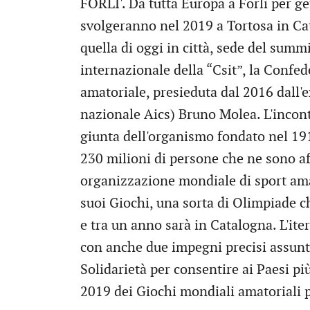
FORLI'. Da tutta Europa a Forlì per g
svolgeranno nel 2019 a Tortosa in Cat
quella di oggi in città, sede del sum
internazionale della “Csit”, la Confe
amatoriale, presieduta dal 2016 dall'
nazionale Aics) Bruno Molea. L'incont
giunta dell'organismo fondato nel 191
230 milioni di persone che ne sono af
organizzazione mondiale di sport amat
suoi Giochi, una sorta di Olimpiade c
e tra un anno sarà in Catalogna. L'ite
con anche due impegni precisi assunt
Solidarietà per consentire ai Paesi più
2019 dei Giochi mondiali amatoriali p